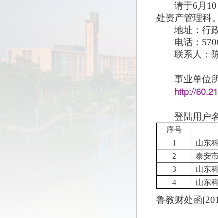
请于6月1
处资产管理科
地址：行政
电话：570
联系人：
事业单位
http://60.2
登陆用户
序号
1
山东
2
泰安
3
山东
4
山东
鲁教财处函[201