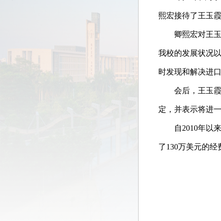
熙宏接待了王玉
卿熙宏对王
我校的发展状况
时发现和解决进
会后，王玉
定，并表示将进
自
2010
年以
了
130
万美元的经