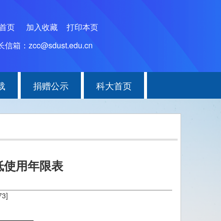
为首页
加入收藏
打印本页
信箱：zcc@sdust.edu.cn
载
捐赠公示
科大首页
低使用年限表
73
]