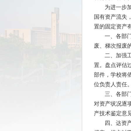
为进一步
国有资产流失
置的固定资产
一、各部
废、梯次报废
二、加强
置。盘点评估
部件，学校将
位负责人责任
三、各部
对资产状况逐
产技术鉴定意
四、达资