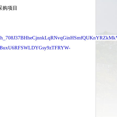
采购项目
0301/BPFkh_708J37BHheCjnnkLqRNvqGinHSmfQUKnYRZkMk
qlBuxU6RFSWLDYGsy9zTFRYW-