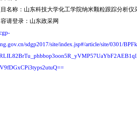
项目名称：山东科技大学化工学院纳米颗粒跟踪分析仪
内容请登录：山东政采网
ccgp-
ong.gov.cn/sdgp2017/site/index.jsp#/article/site/
TRLIL82BrTu_phbbop3oon5R_yVMP57UaYbF2AEB1
nV9fDGxCPi3typs2utuQ==