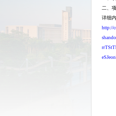
二、
详细
http://
shand
rrTSt
eSJeo