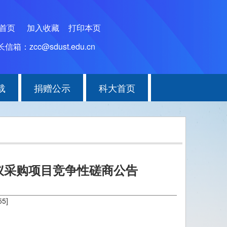
为首页
加入收藏
打印本页
信箱：zcc@sdust.edu.cn
载
捐赠公示
科大首页
仪采购项目竞争性磋商公告
55
]