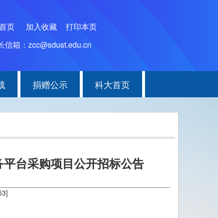
为首页
加入收藏
打印本页
信箱：zcc@sdust.edu.cn
载
捐赠公示
科大首页
务平台采购项目公开招标公告
53
]