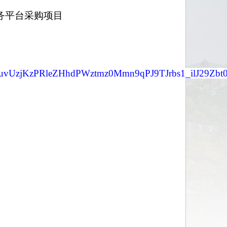
务平台采购项目
e/0301/BDKuvUzjKzPRleZHhdPWztmz0Mmn9qPJ9TJrbs1_