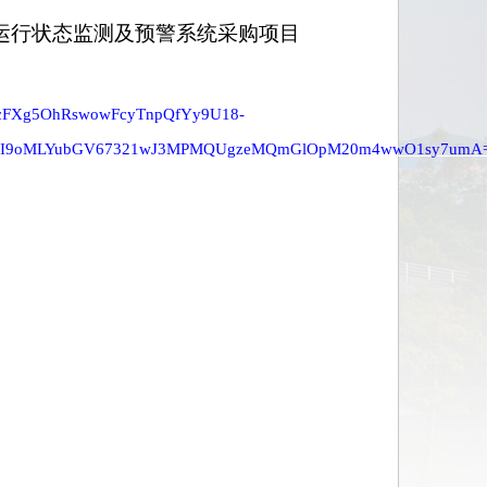
运行状态监测及预警系统采购项目
BMJhk7cFXg5OhRswowFcyTnpQfYy9U18-
uItLI9oMLYubGV67321wJ3MPMQUgzeMQmGlOpM20m4wwO1sy7umA