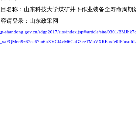
项目名称：山东科技大学煤矿井下作业装备全寿命周期
内容请登录：山东政采网
ccgp-shandong.gov.cn/sdgp2017/site/index.jsp#/article/site/0301/
_xaFQMrct9z67ee67m6nXVCf4vM6CuG3eeTMoVXREbxfe0IFfus