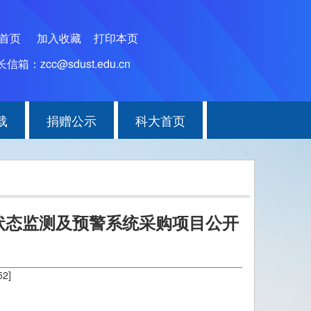
为首页
加入收藏
打印本页
信箱：zcc@sdust.edu.cn
载
捐赠公示
科大首页
状态监测及预警系统采购项目公开
52
]