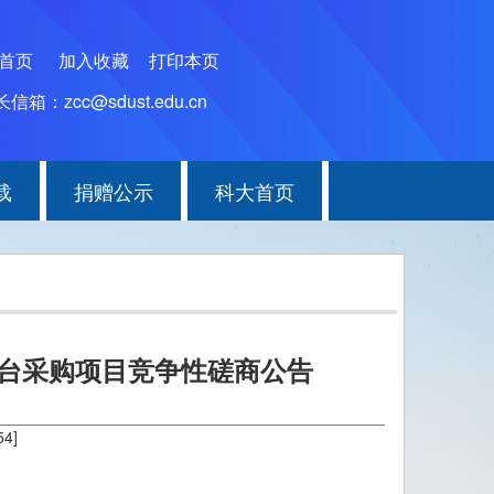
为首页
加入收藏
打印本页
信箱：zcc@sdust.edu.cn
载
捐赠公示
科大首页
台采购项目竞争性磋商公告
54
]