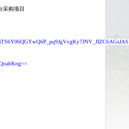
台采购项目
0301/BDmiTS6Y06QGYwQ6P_pq9JgVvgKy7JNV_JIZC6AGsJA
wQoahKng==