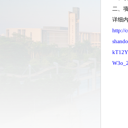
二、
详细
http://
shand
kT12
W3o_2