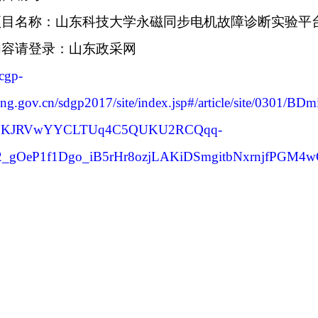
项目名称：山东科技大学永磁同步电机故障诊断实验平
内容请登录：山东政采网
ccgp-
ong.gov.cn/sdgp2017/site/index.jsp#/article/site/
YKJRVwYYCLTUq4C5QUKU2RCQqq-
_gOeP1f1Dgo_iB5rHr8ozjLAKiDSmgitbNxrnjfPGM4